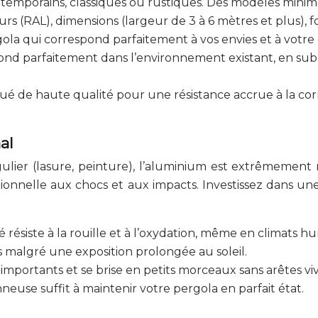
ontemporains, classiques ou rustiques. Des modèles minima
urs (RAL), dimensions (largeur de 3 à 6 mètres et plus), 
rgola qui correspond parfaitement à vos envies et à votre
 fond parfaitement dans l’environnement existant, en s
 de haute qualité pour une résistance accrue à la corr
al
lier (lasure, peinture), l’aluminium est extrêmement r
tionnelle aux chocs et aux impacts. Investissez dans un
résiste à la rouille et à l’oxydation, même en climats h
s malgré une exposition prolongée au soleil.
importants et se brise en petits morceaux sans arêtes viv
euse suffit à maintenir votre pergola en parfait état.