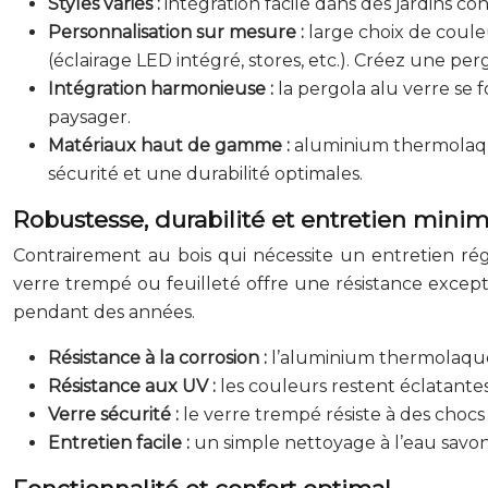
Styles variés :
intégration facile dans des jardins c
Personnalisation sur mesure :
large choix de coule
(éclairage LED intégré, stores, etc.). Créez une pe
Intégration harmonieuse :
la pergola alu verre se
paysager.
Matériaux haut de gamme :
aluminium thermolaqué
sécurité et une durabilité optimales.
Robustesse, durabilité et entretien minim
Contrairement au bois qui nécessite un entretien régu
verre trempé ou feuilleté offre une résistance excep
pendant des années.
Résistance à la corrosion :
l’aluminium thermolaqué 
Résistance aux UV :
les couleurs restent éclatante
Verre sécurité :
le verre trempé résiste à des chocs 
Entretien facile :
un simple nettoyage à l’eau savonn