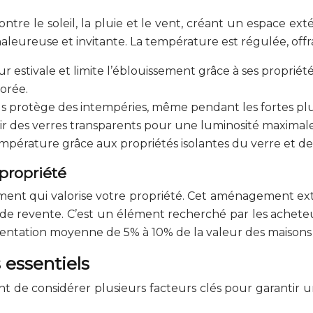
tre le soleil, la pluie et le vent, créant un espace exté
leureuse et invitante. La température est régulée, off
ur estivale et limite l’éblouissement grâce à ses propriét
iorée.
us protège des intempéries, même pendant les fortes plu
ir des verres transparents pour une luminosité maximale
empérature grâce aux propriétés isolantes du verre et d
propriété
ement qui valorise votre propriété. Cet aménagement exté
 de revente. C’est un élément recherché par les acheteu
ntation moyenne de 5% à 10% de la valeur des maison
s essentiels
ant de considérer plusieurs facteurs clés pour garantir 