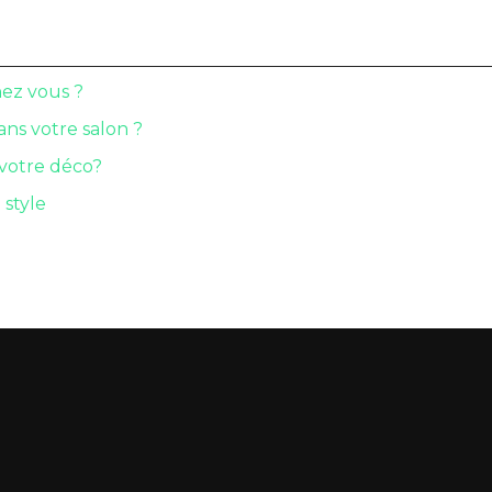
hez vous ?
ns votre salon ?
 votre déco?
 style