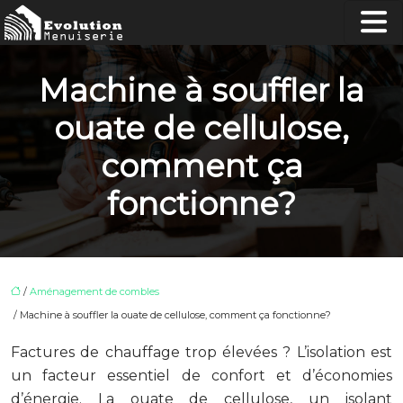
Machine à souffler la
ouate de cellulose,
comment ça
fonctionne?
/
Aménagement de combles
/ Machine à souffler la ouate de cellulose, comment ça fonctionne?
Factures de chauffage trop élevées ? L’isolation est
un facteur essentiel de confort et d’économies
d’énergie. La ouate de cellulose, un isolant