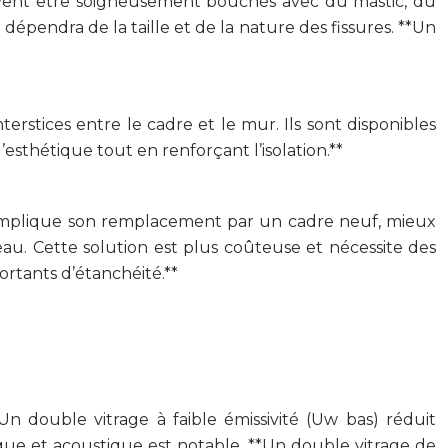
 doivent être soigneusement bouchés avec du mastic, du
dépendra de la taille et de la nature des fissures. **Un
terstices entre le cadre et le mur. Ils sont disponibles
’esthétique tout en renforçant l’isolation.**
a implique son remplacement par un cadre neuf, mieux
eau. Cette solution est plus coûteuse et nécessite des
rtants d’étanchéité.**
Un double vitrage à faible émissivité (Uw bas) réduit
mique et acoustique est notable. **Un double vitrage de