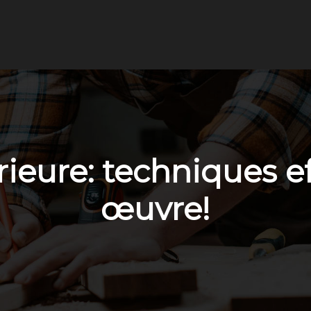
érieure: techniques e
œuvre!