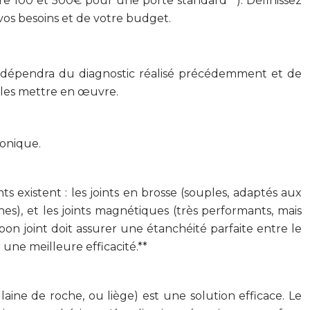
e 100 et 500€ pour une porte standard**). Définissez
 vos besoins et de votre budget.
oix dépendra du diagnostic réalisé précédemment et de
r les mettre en œuvre.
honique.
s existent : les joints en brosse (souples, adaptés aux
ches), et les joints magnétiques (très performants, mais
 bon joint doit assurer une étanchéité parfaite entre le
 une meilleure efficacité.**
aine de roche, ou liège) est une solution efficace. Le