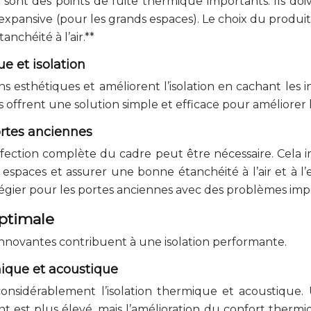
mur sont des points de fuite thermique importants. Ils
expansive (pour les grands espaces). Le choix du produit 
nchéité à l’air.**
ue et isolation
 esthétiques et améliorent l’isolation en cachant les in
ls offrent une solution simple et efficace pour améliorer l
ortes anciennes
réfection complète du cadre peut être nécessaire. Cel
espaces et assurer une bonne étanchéité à l’air et à l’
légier pour les portes anciennes avec des problèmes impo
optimale
 innovantes contribuent à une isolation performante.
rmique et acoustique
considérablement l’isolation thermique et acoustique. 
ent est plus élevé, mais l’amélioration du confort ther