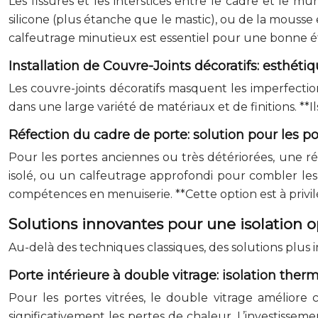
Les fissures et les interstices entre le cadre et le 
silicone (plus étanche que le mastic), ou de la mousse 
calfeutrage minutieux est essentiel pour une bonne éta
Installation de Couvre-Joints décoratifs: esthétiq
Les couvre-joints décoratifs masquent les imperfections
dans une large variété de matériaux et de finitions. **I
Réfection du cadre de porte: solution pour les p
Pour les portes anciennes ou très détériorées, une 
isolé, ou un calfeutrage approfondi pour combler les 
compétences en menuiserie. **Cette option est à privi
Solutions innovantes pour une isolation 
Au-delà des techniques classiques, des solutions plus
Porte intérieure à double vitrage: isolation the
Pour les portes vitrées, le double vitrage améliore 
significativement les pertes de chaleur. L’investissem