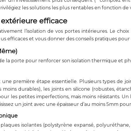
er un investissement plus conséquent (**comptez entr
vilégiez les solutions les plus rentables en fonction de
 extérieure efficace
ativement l’isolation de vos portes intérieures. Le ch
lus efficaces et vous donner des conseils pratiques pou
e-Même)
e la porte pour renforcer son isolation thermique et p
une première étape essentielle. Plusieurs types de joint
 moins durables), les joints en silicone (robustes, étan
our les petites imperfections, mais moins résistants. Un
*Choisissez un joint avec une épaisseur d’au moins 5mm pour
honique
 plaques isolantes (polystyrène expansé, polyuréthane, l