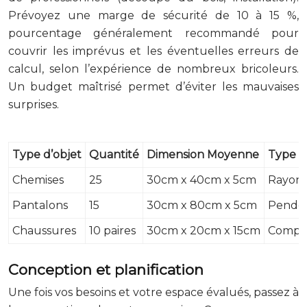
Prévoyez une marge de sécurité de 10 à 15 %,
pourcentage généralement recommandé pour
couvrir les imprévus et les éventuelles erreurs de
calcul, selon l’expérience de nombreux bricoleurs.
Un budget maîtrisé permet d’éviter les mauvaises
surprises.
Type d’objet
Quantité
Dimension Moyenne
Type d
Chemises
25
30cm x 40cm x 5cm
Rayon
Pantalons
15
30cm x 80cm x 5cm
Pender
Chaussures
10 paires
30cm x 20cm x 15cm
Compar
Conception et planification
Une fois vos besoins et votre espace évalués, passez à