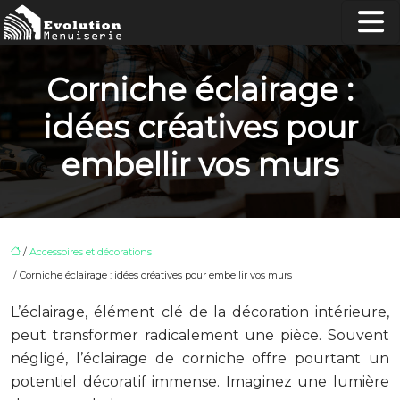
Corniche éclairage :
idées créatives pour
embellir vos murs
/
Accessoires et décorations
/ Corniche éclairage : idées créatives pour embellir vos murs
L’éclairage, élément clé de la décoration intérieure,
peut transformer radicalement une pièce. Souvent
négligé, l’éclairage de corniche offre pourtant un
potentiel décoratif immense. Imaginez une lumière